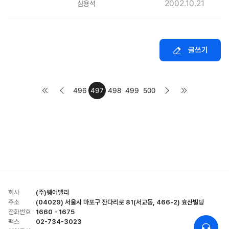
2002.10.21
심용석
글쓰기
496
497
498
499
500
회사
(주)웨어밸리
주소
(04029) 서울시 마포구 잔다리로 81(서교동, 466-2) 효산빌딩
전화번호
1660 - 1675
팩스
02-734-3023