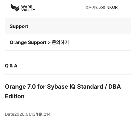
KOR
회원가입
LOGIN
Support
Orange Support > 문의하기
Q & A
Orange 7.0 for Sybase IQ Standard / DBA
Edition
Date
2026.01.13
/
Hit
:
214