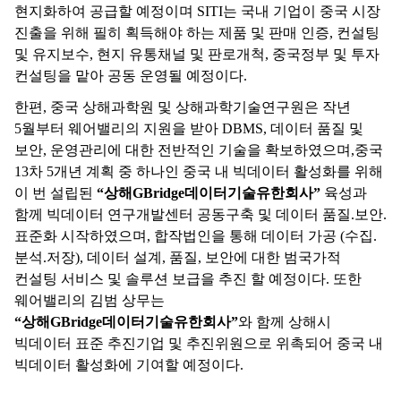
현지화하여 공급할 예정이며
SITI
는 국내 기업이 중국 시장
진출을 위해 필히 획득해야 하는 제품 및 판매 인증
,
컨설팅
및 유지보수
,
현지 유통채널 및 판로개척
,
중국정부 및 투자
컨설팅을 맡아 공동 운영될 예정이다
.
한편
,
중국 상해과학원 및 상해과학기술연구원은 작년
5
월부터 웨어밸리의 지원을 받아
DBMS,
데이터 품질 및
보안
,
운영관리에 대한 전반적인 기술을 확보하였으며
,
중국
13
차
5
개년 계획 중 하나인 중국 내 빅데이터 활성화를 위해
이 번 설립된
“
상해
GBridge
데이터기술유한회사
”
육성과
함께 빅데이터 연구개발센터 공동구축 및 데이터 품질
.
보안
.
표준화 시작하였으며
,
합작법인을 통해 데이터 가공
(
수집
.
분석
.
저장
),
데이터 설계
,
품질
,
보안에 대한 범국가적
컨설팅 서비스 및 솔루션 보급을 추진 할 예정이다
.
또한
웨어밸리의 김범 상무는
“
상해
GBridge
데이터기술유한회사
”
와 함께 상해시
빅데이터 표준 추진기업 및 추진위원으로 위촉되어 중국 내
빅데이터 활성화에 기여할 예정이다
.