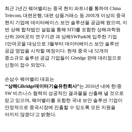
최근
2
년간 웨어밸리는 중국 현지 파트너를 통하여
China
Telecom,
대련은행
,
대련 상품거래소 등
20
여개 이상의 중국
현지 기업에 데이터베이스 보안 솔루션을 공급해 왔으며
,
이
번 상해 합작법인 설립을 통해
SITI
를 포함한 상해과학원
산하
20
여곳의 연구기관 과 상해
SWPark
에 입주한 기업
1
만여곳을 대상으로
3
월부터 데이터베이스 보안 솔루션
공급 영업을 시작할 예정이다
.
현재 중국 내
52
개의
중소규모 솔루션 공급 기업들이
Gbridge
판매 대리점으로
신청이 접수 되었다
.
손삼수 웨어밸리 대표는
'
“
상해
GBridge
데이터기술유한회사
”
는
2016
년 내에 한
/
중
SW
비즈니스 협력의 성공적인 결과물을 산출해 낼 것으로
믿고 있으며
,
웨어밸리를 포함한 국내 보안 솔루션 기업이
안정적으로 중국시장에 진출할 수 있도록 모든 지원을
아끼지 않겠다'고 밝혔다
.