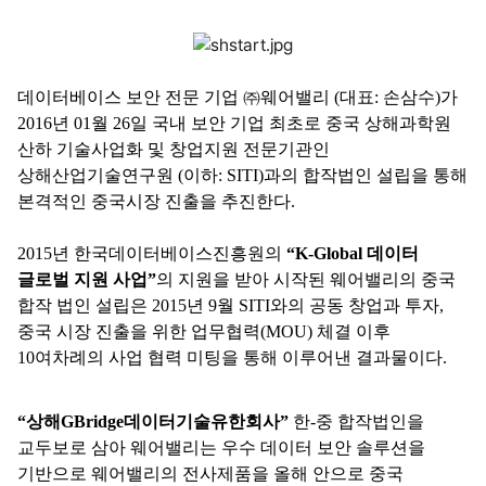
데이터베이스 보안 전문 기업 ㈜웨어밸리
(
대표
:
손삼수
)
가
2016
년
01
월
26
일 국
내 보안 기업 최초로 중국 상해과학원
산하 기술사업화 및 창업지원 전문기관인
상해산업기술연구원
(
이하
: SITI)
과의 합작법인 설립을 통해
본격적인 중국시장 진출을 추진한다
.
2015
년 한국데이터베이스진흥원의
“K-Global
데이터
글로벌 지원 사업
”
의 지원을 받아 시작된 웨어밸리의 중국
합작 법인 설립은
2015
년
9
월
SITI
와의 공동 창업과 투자
,
중국 시장 진출을 위한 업무협력
(MOU)
체결 이후
10
여차례의 사업 협력 미팅을 통해 이루어낸 결과물이다
.
“
상해
GBridge
데이터기술유한회사
”
한
-
중 합작법인을
교두보로 삼아 웨어밸리는 우수 데이터 보안 솔루션을
기반으로 웨어밸리의 전사제품을 올해 안으로 중국